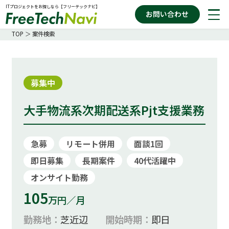
ITプロジェクトをお探しなら【フリーテックナビ】
お問い合わせ
TOP
＞
案件検索
案件を探す
募集中
大手物流系次期配送系Pjt支援業務
お役立ちコラム
急募
リモート併用
面談1回
フリーテックナビの特徴
即日募集
長期案件
40代活躍中
オンサイト勤務
105
万円／月
勤務地：
芝近辺
開始時期：
即日