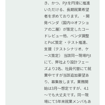
き、かつ、Pjtを円滑に推進
© FreeTechNavi
いただける、長期就業希望
者を求めております。 ・開
発ベンダ（国内⇒オフショ
アの二層）が策定したコー
ドレビュー他、ベンダ調整
とPoC策定 ・テスト推進、
支援（テストシナリオ、ケ
ース策定） 当該同一現場Pjt
にて、弊社より設計フェー
ズより2名、社員代替にて就
業中ですが当該追加要望あ
り、募集致します。業務開
始は3月～想定ですが、4.1
～でも大丈夫です。同一現
場にて5年来就業メンバもあ