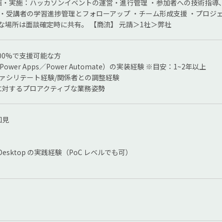
画・実施：ハッカソンイベントの運営・進行管理 ・参加者への技術指導
 ・受講者の学習進捗管理とフォローアップ ・チーム形成支援 ・プロジ
細な場所は面談確定時に共有。 【商流】 元請＞1社＞弊社
100%で支援可能な方
m（Power Apps／Power Automate）の実装経験 ※目安：1~2年以上
ファシリテート経験/関係者との調整経験
に対するプロアクティブな業務姿勢
知見
te Desktop の実践経験（PoC レベルでも可）