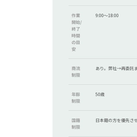
作業
9:00～18:00
開始/
終了
時間
の
目
安
商流
あり。弊社→再委託
制限
年齢
50歳
制限
国籍
日本籍の方を優先さ
制限