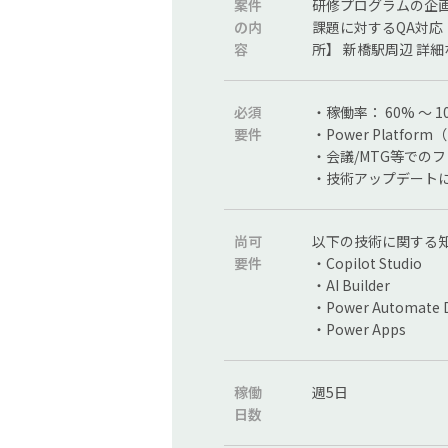
案件
研修プログラムの企
の内
課題に対するQA対応
容
所】 新橋駅周辺 詳
必須
・稼働率： 60% 〜 
要件
・Power Platfor
・会議/MTG等での
・技術アップデート
尚可
以下の技術に関する
要件
・Copilot Studio
・AI Builder
・Power Automa
・Power Apps
稼働
週5日
日数