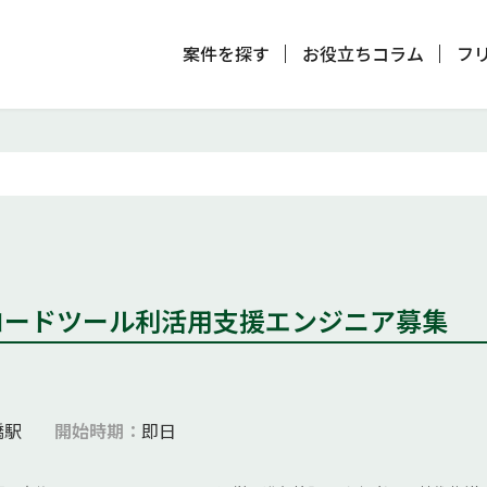
案件を探す
お役立ちコラム
案件を探す
お役立ちコラム
フ
フリーテックナビの特徴
運営会社
プライバシーポリシー
お問い合わせ
ご利用規約
取引適正化ガイドライン
© FreeTechNavi
ーコードツール利活用支援エンジニア募集
橋駅
開始時期：
即日