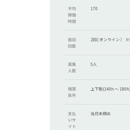
平均
170
稼働
時間
面談
2回( オンライン ）
回数
募集
5人
人数
精算
上下割(140h ～ 180h
条件
支払
当月末締め
いサ
イト