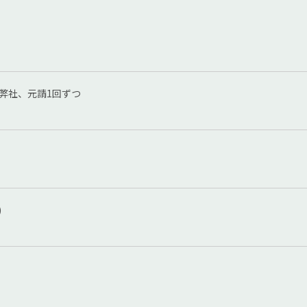
 ※弊社、元請1回ずつ
)