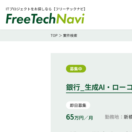
ITプロジェクトをお探しなら【フリーテックナビ】
TOP
＞
案件検索
募集中
銀行_生成AI・ロ
即日募集
65
勤務地：
新
万円／月