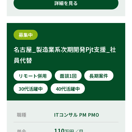
詳細を見る
募集中
名古屋_製造業系次期開発Pjt支援_社
員代替
リモート併用
面談1回
長期案件
30代活躍中
40代活躍中
職種
ITコンサル
PM
PMO
110
単金
万円／月