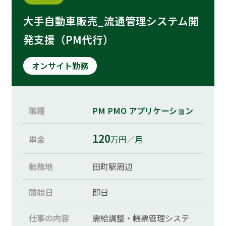
大手自動車販売_流通管理システム開
発支援（PM代行）
オンサイト勤務
職種
PM
PMO
アプリケーション
120
単金
万円／月
勤務地
田町駅周辺
開始日
即日
仕事の内容
需給調整・帳票管理システ