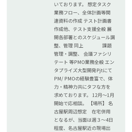
いております。 想定タスク
業務フロー、全体計画等関
連資料の作成 テスト計画書
作成他、テスト支援全般 展
開各部署とのスケジュール調
整、管理 同上 課題
管理・調整、 会議ファシリ
テート 等PMO業務全般 エン
タプライズ大型開発Pjtにて
PM/ PMOの経験豊富で、体
力・精神力共にタフな方を
求めております。 12月～1月
開始で応相談。 【場所】 名
古屋駅周辺想定 在宅併用
となるが、当面は週３～4日
程度、名古屋駅近の現場出