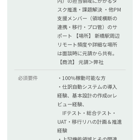
内）の担当領域にかかるタ
スク推進・課題解決 ・他PM
支援メンバー（領域横断の
連携・移行・プロ管）のサ
ポート 【場所】 新橋駅周辺
リモート頻度や詳細な場所
は面談時に元請から共有。
【商流】 元請＞弊社
必須要件
・100％稼動可能な方
・仕訳自動システムの導入
経験、基本設計の作成orレ
ビュー経験、
IFテスト・総合テスト・
UAT・移行リハの計画＆推進
経験
・上記機能領域とその関連