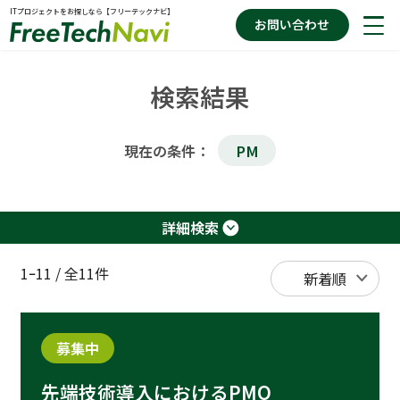
ITプロジェクトをお探しなら【フリーテックナビ】
お問い合わせ
検索結果
案件を探す
現在の条件：
PM
お役立ちコラム
詳細検索
フリーテックナビの特徴
1ｰ11
/
全11件
募集中
先端技術導入におけるPMO