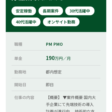
運営会社
安定稼働
長期案件
30代活躍中
プライバシーポリシー
40代活躍中
オンサイト勤務
お問い合わせ
職種
PM
PMO
ご利用規約
190
単金
万円／月
取引適正化ガイドライン
勤務地
都内想定
開始日
即日
仕事の内容
【概要】 ▼案件概要 国内大
手企業にて先端技術の導入
計画が進行中。 技術的な支