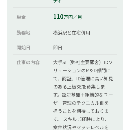
ティ
110
単金
万円／月
勤務地
横浜駅と在宅併用
開始日
即日
仕事の内容
大手SI（弊社主要顧客）IDソ
リューションのR＆D部門に
て、認証、ID管理に高い知見
のある上級SEを募集しま
す。認証基盤＋組織的なユー
ザー管理のテクニカル側を
担うことを期待しておりま
す。 スキルご経験により、
案件状況やマッチレベルを