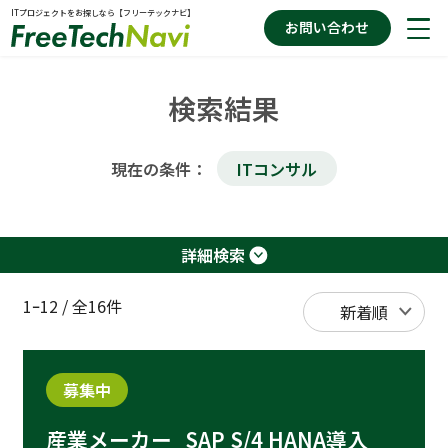
ITプロジェクトをお探しなら【フリーテックナビ】
お問い合わせ
検索結果
案件を探す
現在の条件：
ITコンサル
お役立ちコラム
詳細検索
フリーテックナビの特徴
1ｰ12
/
全16件
募集中
産業メーカー_SAP S/4 HANA導入