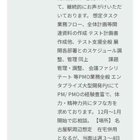
て、継続的にお声がけいただ
いております。 想定タスク
業務フロー、全体計画等関
連資料の作成 テスト計画書
作成他、テスト支援全般 展
開各部署とのスケジュール調
整、管理 同上 課題
管理・調整、 会議ファシリ
テート 等PMO業務全般 エン
タプライズ大型開発Pjtにて
PM/ PMOの経験豊富で、体
力・精神力共にタフな方を
求めております。 12月～1月
開始で応相談。 【場所】 名
古屋駅周辺想定 在宅併用
となるが、当面は週３～4日