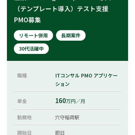
運営会社
（テンプレート導入）テスト支援
PMO募集
プライバシーポリシー
リモート併用
長期案件
お問い合わせ
30代活躍中
ご利用規約
職種
ITコンサル
PMO
アプリケー
取引適正化ガイドライン
ション
160
単金
万円／月
勤務地
穴守稲荷駅
開始日
即日