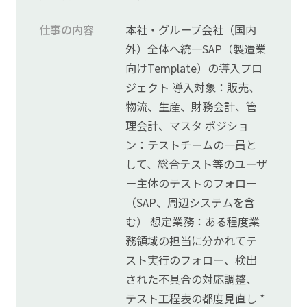
© FreeTechNavi
仕事の内容
本社・グループ会社（国内
外）全体へ統一SAP（製造業
向けTemplate）の導入プロ
ジェクト 導入対象：販売、
物流、生産、財務会計、管
理会計、マスタ ポジショ
ン：テストチームの一員と
して、総合テスト等のユーザ
ー主体のテストのフォロー
（SAP、周辺システムを含
む） 想定業務：ある程度業
務領域の担当に分かれてテ
スト実行のフォロー、検出
された不具合の対応調整、
テスト工程表の都度見直し *