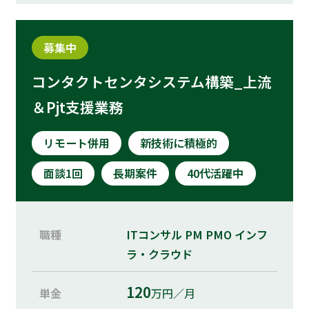
募集中
コンタクトセンタシステム構築_上流
＆Pjt支援業務
リモート併用
新技術に積極的
面談1回
長期案件
40代活躍中
職種
ITコンサル
PM
PMO
インフ
ラ・クラウド
120
単金
万円／月