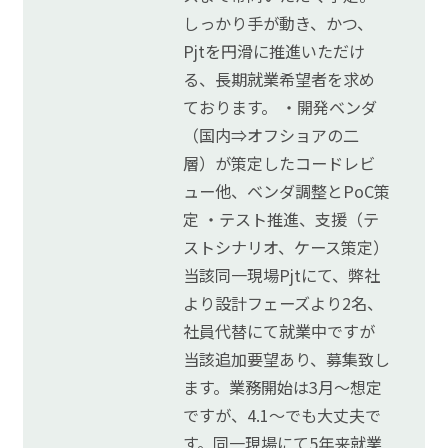
しっかり手が動き、かつ、
Pjtを円滑に推進いただけ
る、長期就業希望者を求め
ております。 ・開発ベンダ
（国内⇒オフショアの二
層）が策定したコードレビ
ュー他、ベンダ調整とPoC策
定 ・テスト推進、支援（テ
ストシナリオ、ケース策定）
当該同一現場Pjtにて、弊社
より設計フェーズより2名、
社員代替にて就業中ですが
当該追加要望あり、募集致し
ます。業務開始は3月～想定
ですが、4.1～でも大丈夫で
す。同一現場にて5年来就業