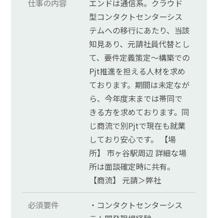
仕事の内容
エンドは通信系。クラウド
© FreeTechNavi
型コンタクトセンターシス
テムへの移行にあたり、当該
知見あり、元請社員代替とし
て、要件定義策定～構築での
Pjt推進を担える人材を求め
ております。期間は未定なが
ら、今年度末までは帯同で
きる方を求めております。同
じ商流で別Pjtで現在も就業
しており安心です。 【場
所】 市ヶ谷駅周辺 詳細な場
所は面談確定時に共有。
【商流】 元請＞弊社
必須要件
・コンタクトセンターシス