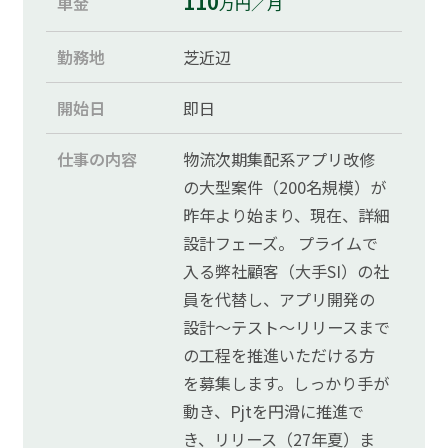
110
単金
万円／月
勤務地
芝近辺
開始日
即日
仕事の内容
物流次期集配系アプリ改修
の大型案件（200名規模）が
昨年より始まり、現在、詳細
設計フェーズ。 プライムで
入る弊社顧客（大手SI）の社
員を代替し、アプリ開発の
設計～テスト～リリースまで
の工程を推進いただける方
を募集します。しっかり手が
動き、Pjtを円滑に推進で
き、リリース（27年夏）ま