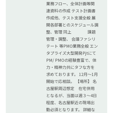
業務フロー、全体計画等関
連資料の作成 テスト計画書
作成他、テスト支援全般 展
開各部署とのスケジュール調
整、管理 同上 課題
管理・調整、 会議ファシリ
テート 等PMO業務全般 エン
タプライズ大型開発Pjtにて
PM/ PMOの経験豊富で、体
力・精神力共にタフな方を
求めております。 12月～1月
開始で応相談。 【場所】 名
古屋駅周辺想定 在宅併用
となるが、当面は週３～4日
程度、名古屋駅近の現場出
勤必須となります。 詳細な