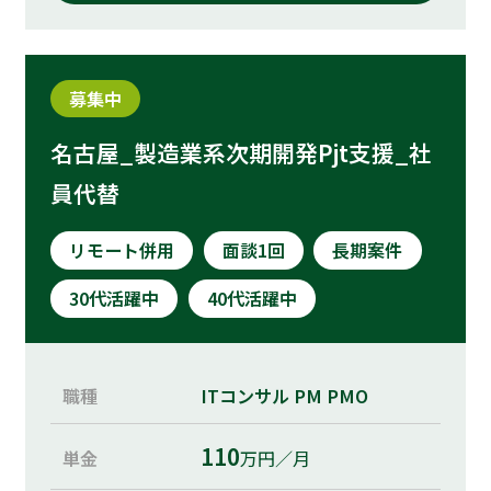
募集中
名古屋_製造業系次期開発Pjt支援_社
員代替
リモート併用
面談1回
長期案件
30代活躍中
40代活躍中
職種
ITコンサル
PM
PMO
110
単金
万円／月