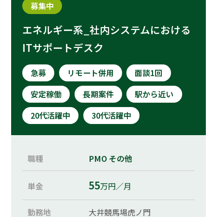
募集中
エネルギー系_社内システムにおける
ITサポートデスク
急募
リモート併用
面談1回
安定稼働
長期案件
駅から近い
20代活躍中
30代活躍中
職種
PMO
その他
55
単金
万円／月
勤務地
大井競馬場虎ノ門