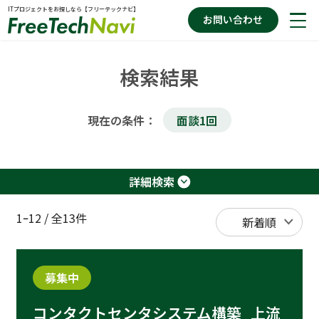
ITプロジェクトをお探しなら【フリーテックナビ】
お問い合わせ
検索結果
案件を探す
現在の条件：
面談1回
お役立ちコラム
詳細検索
フリーテックナビの特徴
1ｰ12
/
全13件
募集中
コンタクトセンタシステム構築_上流