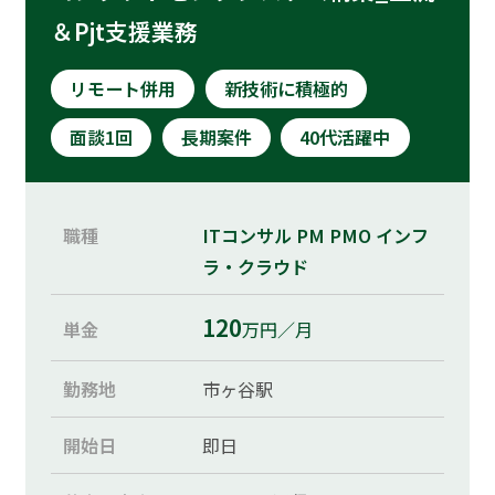
運営会社
＆Pjt支援業務
プライバシーポリシー
リモート併用
新技術に積極的
面談1回
長期案件
40代活躍中
お問い合わせ
ご利用規約
職種
ITコンサル
PM
PMO
インフ
ラ・クラウド
取引適正化ガイドライン
120
単金
万円／月
勤務地
市ヶ谷駅
開始日
即日