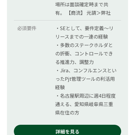
場所は面談確定時まで共
有。 【商流】 元請＞弊社
必須要件
・SEとして、要件定義～リ
リースまでの一連の経験
・多数のステークホルダと
の折衝、コントロールでき
る推進力、調整力
・Jira、コンフルエンスとい
ったPjt管理ツールの利活用
経験
・名古屋駅周辺に週4日程度
通える、愛知県岐阜県三重
県在住の方
詳細を見る