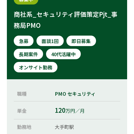
商社系_セキュリティ評価策定Pjt_事
務局PMO
急募
面談1回
即日募集
長期案件
40代活躍中
オンサイト勤務
職種
PMO
セキュリティ
120
単金
万円／月
勤務地
大手町駅